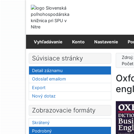
Prejsť na obsah
Prejsť na menu
Prehlásenie o webovej prístupnosti
Vyhľadávanie
Konto
Nastavenie
Po
Súvisiace stránky
Zdroj
Počet
Detail záznamu
Oxfo
Odoslať emailom
engl
Export
Nový dotaz
Zobrazovacie formáty
Skrátený
Podrobný