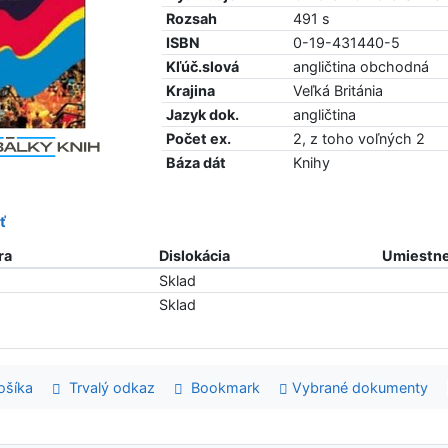
Rozsah
491 s
ISBN
0-19-431440-5
Kľúč.slová
angličtina obchodná
Krajina
Veľká Británia
Jazyk dok.
angličtina
Počet ex.
2, z toho voľných 2
Báza dát
Knihy
ť
ra
Dislokácia
Umiestne
Sklad
Sklad
šíka
Trvalý odkaz
Bookmark
Vybrané dokumenty