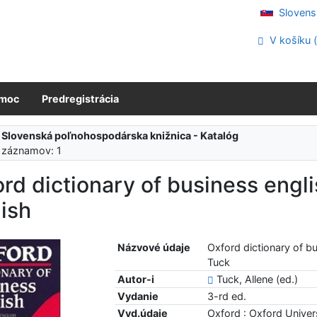
Slovens
V košíku 
moc
Predregistrácia
:
Slovenská poľnohospodárska knižnica - Katalóg
 záznamov: 1
rd dictionary of business engli
ish
Názvové údaje
Oxford dictionary of bu
Tuck
Autor-i
Tuck, Allene (ed.)
Vydanie
3-rd ed.
Vyd.údaje
Oxford : Oxford Univer