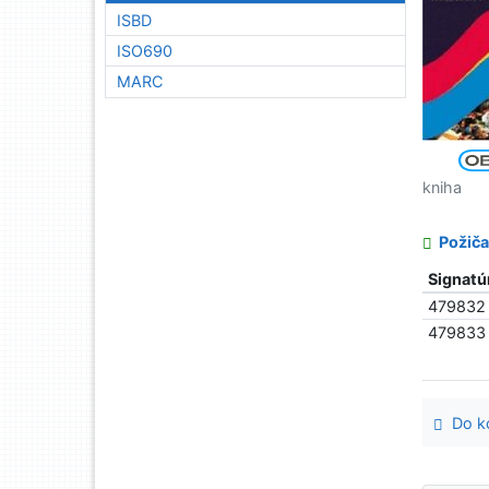
ISBD
ISO690
MARC
kniha
Požiča
Signatú
479832
479833
Do ko