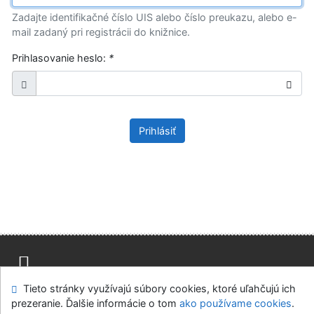
Zadajte identifikačné číslo UIS alebo číslo preukazu, alebo e-
mail zadaný pri registrácii do knižnice.
Prihlasovanie heslo:
*
Prihlásiť
Tieto stránky využívajú súbory cookies, ktoré uľahčujú ich
Mapa stránok
Prístupnosť
Súkromie
prezeranie. Ďalšie informácie o tom
ako používame cookies
.
Modul OpenSearch
Napíšte nám
Nastavenie cookies