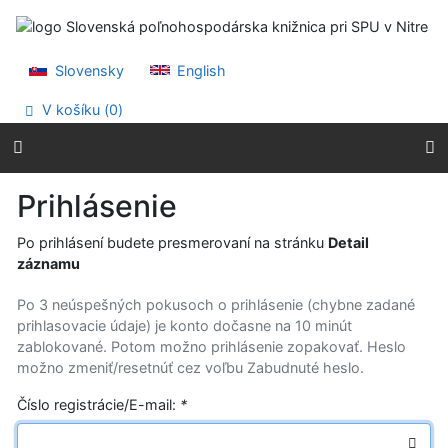
Prejsť na obsah
Prejsť na menu
Prehlásenie o webovej prístupnosti
Slovensky
English
V košíku (
0
)
Prihlásenie
Po prihlásení budete presmerovaní na stránku
Detail
záznamu
Po 3 neúspešných pokusoch o prihlásenie (chybne zadané
prihlasovacie údaje) je konto dočasne na 10 minút
zablokované. Potom možno prihlásenie zopakovať. Heslo
možno zmeniť/resetnúť cez voľbu Zabudnuté heslo.
Číslo registrácie/E-mail:
*