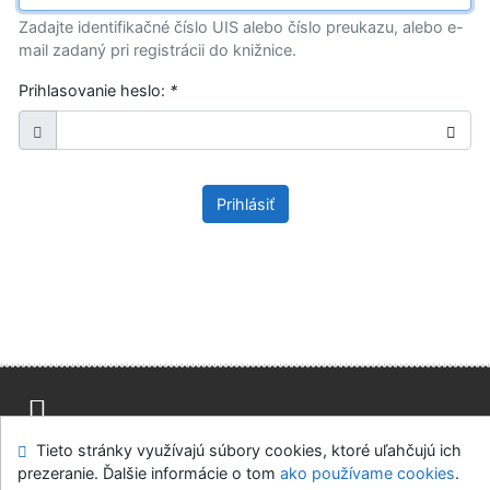
Zadajte identifikačné číslo UIS alebo číslo preukazu, alebo e-
mail zadaný pri registrácii do knižnice.
Prihlasovanie heslo:
*
Prihlásiť
Tieto stránky využívajú súbory cookies, ktoré uľahčujú ich
Mapa stránok
Prístupnosť
Súkromie
prezeranie. Ďalšie informácie o tom
ako používame cookies
.
Modul OpenSearch
Napíšte nám
Nastavenie cookies