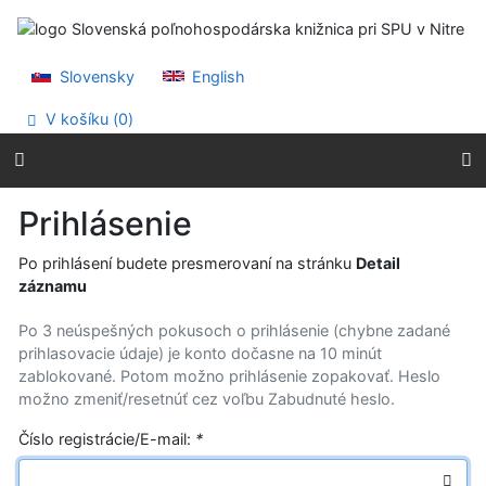
Prejsť na obsah
Prejsť na menu
Prehlásenie o webovej prístupnosti
Slovensky
English
V košíku (
0
)
Prihlásenie
Po prihlásení budete presmerovaní na stránku
Detail
záznamu
Po 3 neúspešných pokusoch o prihlásenie (chybne zadané
prihlasovacie údaje) je konto dočasne na 10 minút
zablokované. Potom možno prihlásenie zopakovať. Heslo
možno zmeniť/resetnúť cez voľbu Zabudnuté heslo.
Číslo registrácie/E-mail:
*