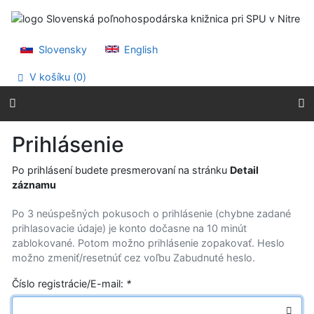
Prejsť na obsah
Prejsť na menu
Prehlásenie o webovej prístupnosti
Slovensky
English
V košíku (
0
)
Prihlásenie
Po prihlásení budete presmerovaní na stránku
Detail
záznamu
Po 3 neúspešných pokusoch o prihlásenie (chybne zadané
prihlasovacie údaje) je konto dočasne na 10 minút
zablokované. Potom možno prihlásenie zopakovať. Heslo
možno zmeniť/resetnúť cez voľbu Zabudnuté heslo.
Číslo registrácie/E-mail:
*