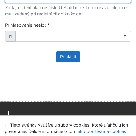
Zadajte identifikačné číslo UIS alebo číslo preukazu, alebo e-
mail zadaný pri registrácii do knižnice.
Prihlasovanie heslo:
*
Prihlásiť
Tieto stránky využívajú súbory cookies, ktoré uľahčujú ich
Mapa stránok
Prístupnosť
Súkromie
prezeranie. Ďalšie informácie o tom
ako používame cookies
.
Modul OpenSearch
Napíšte nám
Nastavenie cookies