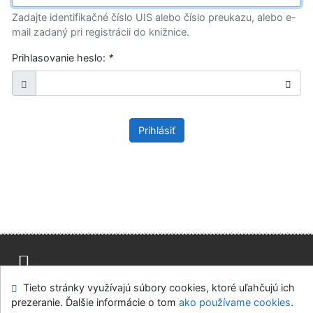
Zadajte identifikačné číslo UIS alebo číslo preukazu, alebo e-
mail zadaný pri registrácii do knižnice.
Prihlasovanie heslo:
*
Prihlásiť
Tieto stránky využívajú súbory cookies, ktoré uľahčujú ich
Mapa stránok
Prístupnosť
Súkromie
prezeranie. Ďalšie informácie o tom
ako používame cookies
.
Modul OpenSearch
Napíšte nám
Nastavenie cookies