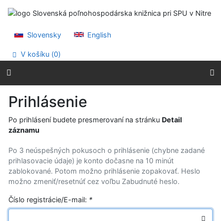
Prejsť na obsah
Prejsť na menu
Prehlásenie o webovej prístupnosti
Slovensky
English
V košíku (
0
)
Prihlásenie
Po prihlásení budete presmerovaní na stránku
Detail
záznamu
Po 3 neúspešných pokusoch o prihlásenie (chybne zadané
prihlasovacie údaje) je konto dočasne na 10 minút
zablokované. Potom možno prihlásenie zopakovať. Heslo
možno zmeniť/resetnúť cez voľbu Zabudnuté heslo.
Číslo registrácie/E-mail:
*