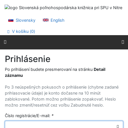
Prejsť na obsah
Prejsť na menu
Prehlásenie o webovej prístupnosti
Slovensky
English
V košíku (
0
)
Prihlásenie
Po prihlásení budete presmerovaní na stránku
Detail
záznamu
Po 3 neúspešných pokusoch o prihlásenie (chybne zadané
prihlasovacie údaje) je konto dočasne na 10 minút
zablokované. Potom možno prihlásenie zopakovať. Heslo
možno zmeniť/resetnúť cez voľbu Zabudnuté heslo.
Číslo registrácie/E-mail:
*