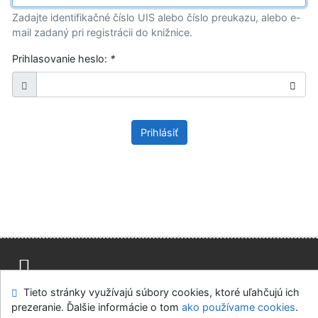
Zadajte identifikačné číslo UIS alebo číslo preukazu, alebo e-
mail zadaný pri registrácii do knižnice.
Prihlasovanie heslo:
*
Prihlásiť
Tieto stránky využívajú súbory cookies, ktoré uľahčujú ich
Mapa stránok
Prístupnosť
Súkromie
prezeranie. Ďalšie informácie o tom
ako používame cookies
.
Modul OpenSearch
Napíšte nám
Nastavenie cookies