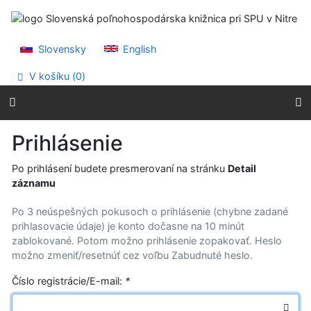
Prejsť na obsah
Prejsť na menu
Prehlásenie o webovej prístupnosti
Slovensky
English
V košíku (
0
)
Prihlásenie
Po prihlásení budete presmerovaní na stránku
Detail
záznamu
Po 3 neúspešných pokusoch o prihlásenie (chybne zadané
prihlasovacie údaje) je konto dočasne na 10 minút
zablokované. Potom možno prihlásenie zopakovať. Heslo
možno zmeniť/resetnúť cez voľbu Zabudnuté heslo.
Číslo registrácie/E-mail:
*