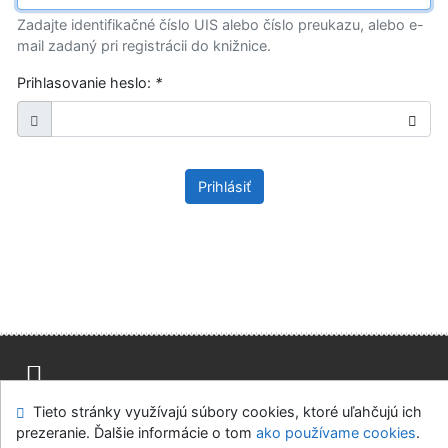
Zadajte identifikačné číslo UIS alebo číslo preukazu, alebo e-
mail zadaný pri registrácii do knižnice.
Prihlasovanie heslo:
*
Prihlásiť
Tieto stránky využívajú súbory cookies, ktoré uľahčujú ich
Mapa stránok
Prístupnosť
Súkromie
prezeranie. Ďalšie informácie o tom
ako používame cookies
.
Modul OpenSearch
Napíšte nám
Nastavenie cookies