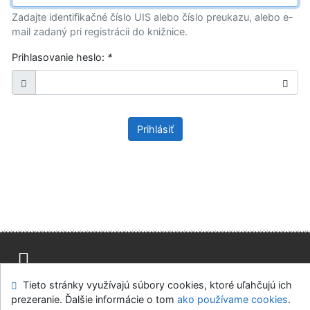
Zadajte identifikačné číslo UIS alebo číslo preukazu, alebo e-
mail zadaný pri registrácii do knižnice.
Prihlasovanie heslo:
*
Prihlásiť
Tieto stránky využívajú súbory cookies, ktoré uľahčujú ich
Mapa stránok
Prístupnosť
Súkromie
prezeranie. Ďalšie informácie o tom
ako používame cookies
.
Modul OpenSearch
Napíšte nám
Nastavenie cookies