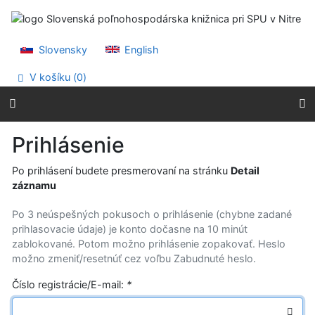
Prejsť na obsah
Prejsť na menu
Prehlásenie o webovej prístupnosti
Slovensky
English
V košíku (
0
)
Prihlásenie
Po prihlásení budete presmerovaní na stránku
Detail
záznamu
Po 3 neúspešných pokusoch o prihlásenie (chybne zadané
prihlasovacie údaje) je konto dočasne na 10 minút
zablokované. Potom možno prihlásenie zopakovať. Heslo
možno zmeniť/resetnúť cez voľbu Zabudnuté heslo.
Číslo registrácie/E-mail:
*