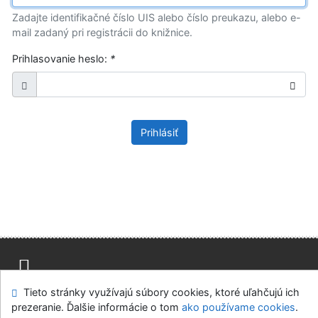
Zadajte identifikačné číslo UIS alebo číslo preukazu, alebo e-
mail zadaný pri registrácii do knižnice.
Prihlasovanie heslo:
*
Prihlásiť
Tieto stránky využívajú súbory cookies, ktoré uľahčujú ich
Mapa stránok
Prístupnosť
Súkromie
prezeranie. Ďalšie informácie o tom
ako používame cookies
.
Modul OpenSearch
Napíšte nám
Nastavenie cookies