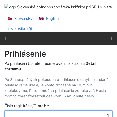
Prejsť na obsah
Prejsť na menu
Prehlásenie o webovej prístupnosti
Slovensky
English
V košíku (
0
)
Prihlásenie
Po prihlásení budete presmerovaní na stránku
Detail
záznamu
Po 3 neúspešných pokusoch o prihlásenie (chybne zadané
prihlasovacie údaje) je konto dočasne na 10 minút
zablokované. Potom možno prihlásenie zopakovať. Heslo
možno zmeniť/resetnúť cez voľbu Zabudnuté heslo.
Číslo registrácie/E-mail:
*