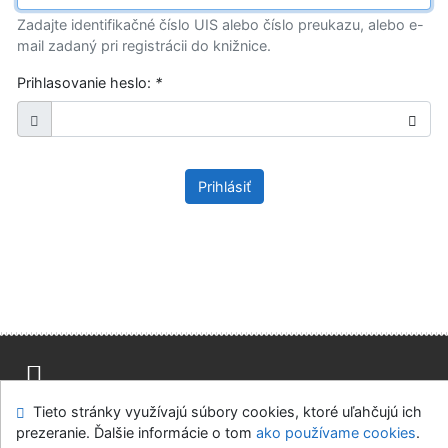
Zadajte identifikačné číslo UIS alebo číslo preukazu, alebo e-
mail zadaný pri registrácii do knižnice.
Prihlasovanie heslo:
*
Prihlásiť
Tieto stránky využívajú súbory cookies, ktoré uľahčujú ich
Mapa stránok
Prístupnosť
Súkromie
prezeranie. Ďalšie informácie o tom
ako používame cookies
.
Modul OpenSearch
Napíšte nám
Nastavenie cookies