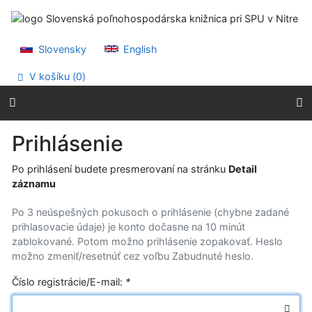
Prejsť na obsah
Prejsť na menu
Prehlásenie o webovej prístupnosti
Slovensky
English
V košíku (
0
)
Prihlásenie
Po prihlásení budete presmerovaní na stránku
Detail
záznamu
Po 3 neúspešných pokusoch o prihlásenie (chybne zadané
prihlasovacie údaje) je konto dočasne na 10 minút
zablokované. Potom možno prihlásenie zopakovať. Heslo
možno zmeniť/resetnúť cez voľbu Zabudnuté heslo.
Číslo registrácie/E-mail:
*