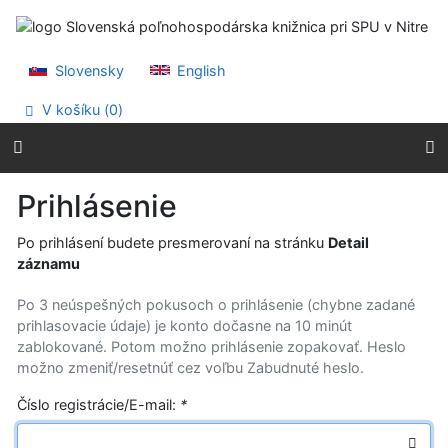
Prejsť na obsah
Prejsť na menu
Prehlásenie o webovej prístupnosti
Slovensky
English
V košíku (
0
)
Prihlásenie
Po prihlásení budete presmerovaní na stránku
Detail
záznamu
Po 3 neúspešných pokusoch o prihlásenie (chybne zadané
prihlasovacie údaje) je konto dočasne na 10 minút
zablokované. Potom možno prihlásenie zopakovať. Heslo
možno zmeniť/resetnúť cez voľbu Zabudnuté heslo.
Číslo registrácie/E-mail:
*