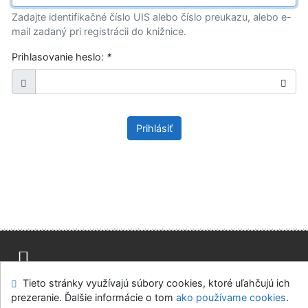
Zadajte identifikačné číslo UIS alebo číslo preukazu, alebo e-
mail zadaný pri registrácii do knižnice.
Prihlasovanie heslo:
*
Prihlásiť
Tieto stránky využívajú súbory cookies, ktoré uľahčujú ich
Mapa stránok
Prístupnosť
Súkromie
prezeranie. Ďalšie informácie o tom
ako používame cookies
.
Modul OpenSearch
Napíšte nám
Nastavenie cookies