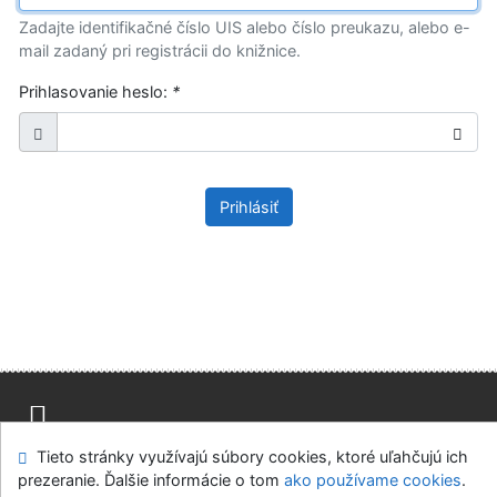
Zadajte identifikačné číslo UIS alebo číslo preukazu, alebo e-
mail zadaný pri registrácii do knižnice.
Prihlasovanie heslo:
*
Prihlásiť
Tieto stránky využívajú súbory cookies, ktoré uľahčujú ich
Mapa stránok
Prístupnosť
Súkromie
prezeranie. Ďalšie informácie o tom
ako používame cookies
.
Modul OpenSearch
Napíšte nám
Nastavenie cookies