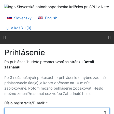
Prejsť na obsah
Prejsť na menu
Prehlásenie o webovej prístupnosti
Slovensky
English
V košíku (
0
)
Prihlásenie
Po prihlásení budete presmerovaní na stránku
Detail
záznamu
Po 3 neúspešných pokusoch o prihlásenie (chybne zadané
prihlasovacie údaje) je konto dočasne na 10 minút
zablokované. Potom možno prihlásenie zopakovať. Heslo
možno zmeniť/resetnúť cez voľbu Zabudnuté heslo.
Číslo registrácie/E-mail:
*