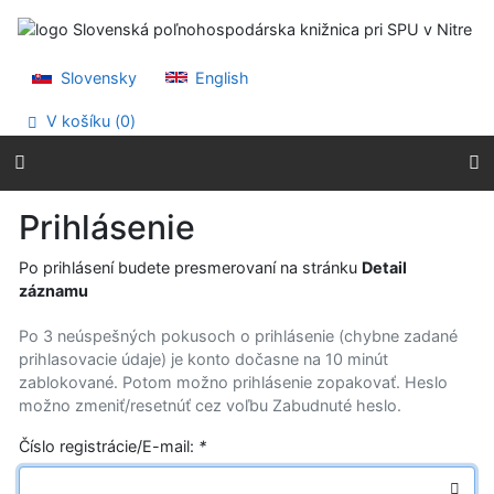
Prejsť na obsah
Prejsť na menu
Prehlásenie o webovej prístupnosti
Slovensky
English
V košíku (
0
)
Prihlásenie
Po prihlásení budete presmerovaní na stránku
Detail
záznamu
Po 3 neúspešných pokusoch o prihlásenie (chybne zadané
prihlasovacie údaje) je konto dočasne na 10 minút
zablokované. Potom možno prihlásenie zopakovať. Heslo
možno zmeniť/resetnúť cez voľbu Zabudnuté heslo.
Číslo registrácie/E-mail:
*