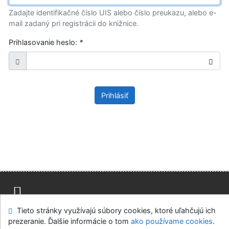
Zadajte identifikačné číslo UIS alebo číslo preukazu, alebo e-
mail zadaný pri registrácii do knižnice.
Prihlasovanie heslo:
*
Prihlásiť
Tieto stránky využívajú súbory cookies, ktoré uľahčujú ich
Mapa stránok
Prístupnosť
Súkromie
prezeranie. Ďalšie informácie o tom
ako používame cookies
.
Modul OpenSearch
Napíšte nám
Nastavenie cookies