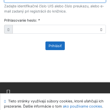
Zadajte identifikačné číslo UIS alebo číslo preukazu, alebo e-
mail zadaný pri registrácii do knižnice.
Prihlasovanie heslo:
*
Prihlásiť
Tieto stránky využívajú súbory cookies, ktoré uľahčujú ich
Mapa stránok
Prístupnosť
Súkromie
prezeranie. Ďalšie informácie o tom
ako používame cookies
.
Modul OpenSearch
Napíšte nám
Nastavenie cookies