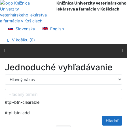
Prejsť na obsah
Knižnica Univerzity veterinárskeho
Prejsť na menu
lekárstva a farmácie v Košiciach
Prehlásenie o webovej prístupnosti
Slovensky
English
V košíku (
0
)
Jednoduché vyhľadávanie
Výber vyhľadávacieho kritéria
Hľadaný termín
#tpl-btn-clearable
#tpl-btn-add
Hľadať