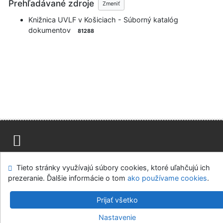
Prehľadávané zdroje
Zmeniť
Knižnica UVLF v Košiciach - Súborný katalóg
dokumentov
81288
Advanced Rapid Library
Mapa stránok
Prístupnosť
Súkromie
Tieto stránky využívajú súbory cookies, ktoré uľahčujú ich
Modul OpenSearch
Napíšte nám
Nastavenie cookies
prezeranie. Ďalšie informácie o tom
ako používame cookies
.
Knižnica Univerzity veterinárskeho lekárstva a farmácie v
Prijať všetko
Košiciach
Nastavenie
©1993-2026
IPAC
-
Cosmotron Slovakia, s.r.o.