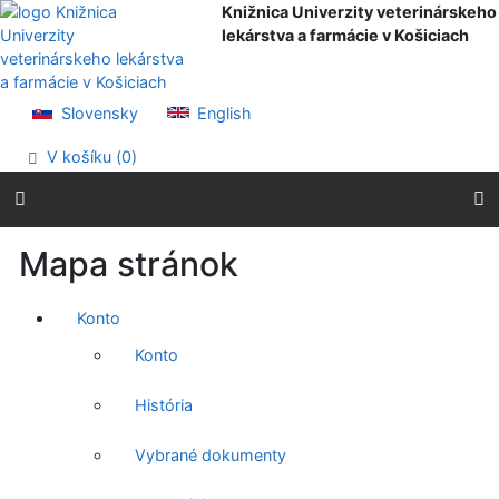
Prejsť na obsah
Knižnica Univerzity veterinárskeho
Prejsť na menu
lekárstva a farmácie v Košiciach
Prehlásenie o webovej prístupnosti
Slovensky
English
V košíku (
0
)
Mapa stránok
Konto
Konto
História
Vybrané dokumenty