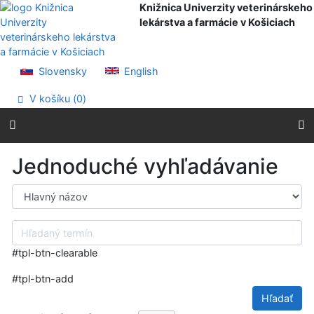
Prejsť na obsah
Knižnica Univerzity veterinárskeho
Prejsť na menu
lekárstva a farmácie v Košiciach
Prehlásenie o webovej prístupnosti
Slovensky
English
V košíku (
0
)
Jednoduché vyhľadávanie
Výber vyhľadávacieho kritéria
Hľadaný termín
#tpl-btn-clearable
#tpl-btn-add
Hľadať