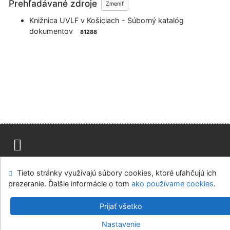
Prehľadávané zdroje
Zmeniť
Knižnica UVLF v Košiciach - Súborný katalóg
dokumentov
81288
Advanced Rapid Library
Mapa stránok
Prístupnosť
Súkromie
Tieto stránky využívajú súbory cookies, ktoré uľahčujú ich
Modul OpenSearch
Napíšte nám
Nastavenie cookies
prezeranie. Ďalšie informácie o tom
ako používame cookies
.
Knižnica Univerzity veterinárskeho lekárstva a farmácie v
Prijať všetko
Košiciach
Nastavenie
©1993-2026
IPAC
-
Cosmotron Slovakia, s.r.o.