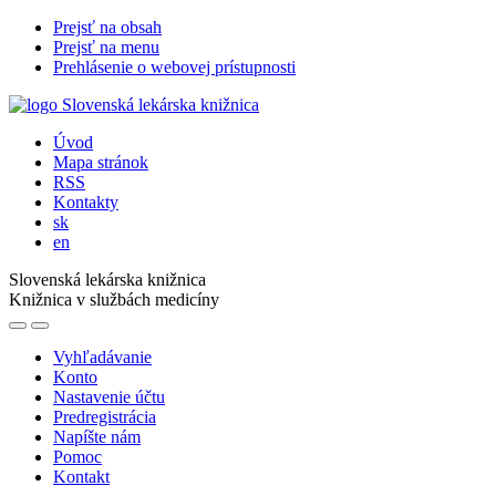
Prejsť na obsah
Prejsť na menu
Prehlásenie o webovej prístupnosti
Úvod
Mapa stránok
RSS
Kontakty
sk
en
Slovenská lekárska knižnica
Knižnica v službách medicíny
Vyhľadávanie
Konto
Nastavenie účtu
Predregistrácia
Napíšte nám
Pomoc
Kontakt