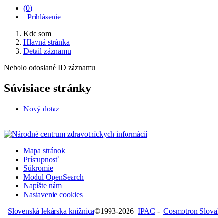
(
0
)
Prihlásenie
Kde som
Hlavná stránka
Detail záznamu
Nebolo odoslané ID záznamu
Súvisiace stránky
Nový dotaz
Mapa stránok
Prístupnosť
Súkromie
Modul OpenSearch
Napíšte nám
Nastavenie cookies
Slovenská lekárska knižnica
©1993-2026
IPAC
-
Cosmotron Slovaki