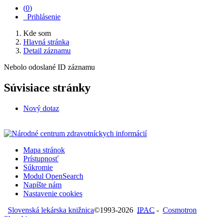
(
0
)
Prihlásenie
Kde som
Hlavná stránka
Detail záznamu
Nebolo odoslané ID záznamu
Súvisiace stránky
Nový dotaz
Mapa stránok
Prístupnosť
Súkromie
Modul OpenSearch
Napíšte nám
Nastavenie cookies
Slovenská lekárska knižnica
©1993-2026
IPAC
-
Cosmotron