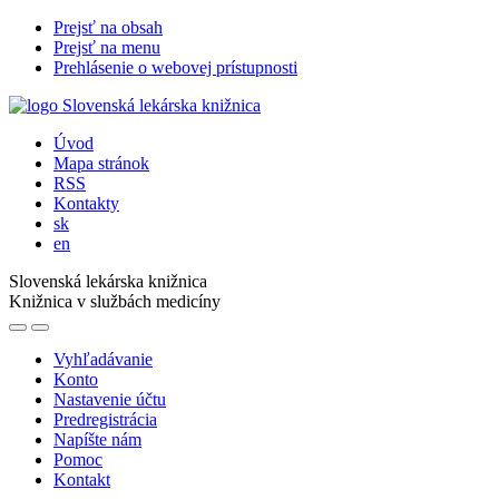
Prejsť na obsah
Prejsť na menu
Prehlásenie o webovej prístupnosti
Úvod
Mapa stránok
RSS
Kontakty
sk
en
Slovenská lekárska knižnica
Knižnica v službách medicíny
Vyhľadávanie
Konto
Nastavenie účtu
Predregistrácia
Napíšte nám
Pomoc
Kontakt