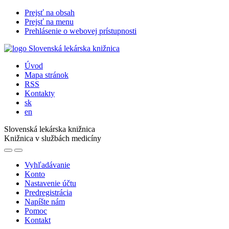
Prejsť na obsah
Prejsť na menu
Prehlásenie o webovej prístupnosti
Úvod
Mapa stránok
RSS
Kontakty
sk
en
Slovenská lekárska knižnica
Knižnica v službách medicíny
Vyhľadávanie
Konto
Nastavenie účtu
Predregistrácia
Napíšte nám
Pomoc
Kontakt