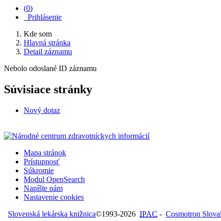
(
0
)
Prihlásenie
Kde som
Hlavná stránka
Detail záznamu
Nebolo odoslané ID záznamu
Súvisiace stránky
Nový dotaz
Mapa stránok
Prístupnosť
Súkromie
Modul OpenSearch
Napíšte nám
Nastavenie cookies
Slovenská lekárska knižnica
©1993-2026
IPAC
-
Cosmotron Slovaki