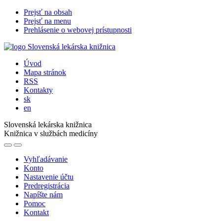
Prejsť na obsah
Prejsť na menu
Prehlásenie o webovej prístupnosti
Úvod
Mapa stránok
RSS
Kontakty
sk
en
Slovenská lekárska knižnica
Knižnica v službách medicíny
Vyhľadávanie
Konto
Nastavenie účtu
Predregistrácia
Napíšte nám
Pomoc
Kontakt