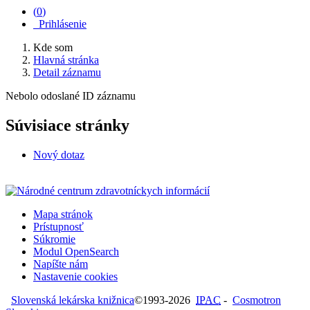
(
0
)
Prihlásenie
Kde som
Hlavná stránka
Detail záznamu
Nebolo odoslané ID záznamu
Súvisiace stránky
Nový dotaz
Mapa stránok
Prístupnosť
Súkromie
Modul OpenSearch
Napíšte nám
Nastavenie cookies
Slovenská lekárska knižnica
©1993-2026
IPAC
-
Cosmotron