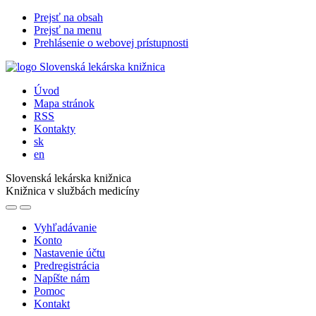
Prejsť na obsah
Prejsť na menu
Prehlásenie o webovej prístupnosti
Úvod
Mapa stránok
RSS
Kontakty
sk
en
Slovenská lekárska knižnica
Knižnica v službách medicíny
Vyhľadávanie
Konto
Nastavenie účtu
Predregistrácia
Napíšte nám
Pomoc
Kontakt