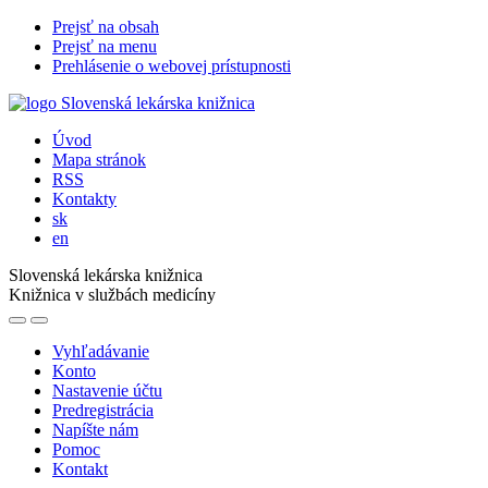
Prejsť na obsah
Prejsť na menu
Prehlásenie o webovej prístupnosti
Úvod
Mapa stránok
RSS
Kontakty
sk
en
Slovenská lekárska knižnica
Knižnica v službách medicíny
Vyhľadávanie
Konto
Nastavenie účtu
Predregistrácia
Napíšte nám
Pomoc
Kontakt