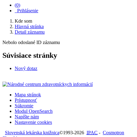
(
0
)
Prihlásenie
Kde som
Hlavná stránka
Detail záznamu
Nebolo odoslané ID záznamu
Súvisiace stránky
Nový dotaz
Mapa stránok
Prístupnosť
Súkromie
Modul OpenSearch
Napíšte nám
Nastavenie cookies
Slovenská lekárska knižnica
©1993-2026
IPAC
-
Cosmotron