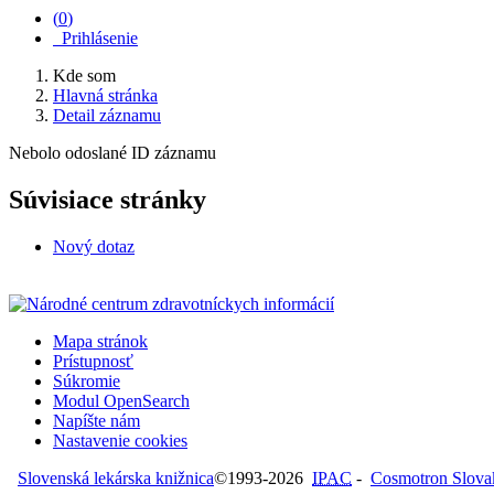
(
0
)
Prihlásenie
Kde som
Hlavná stránka
Detail záznamu
Nebolo odoslané ID záznamu
Súvisiace stránky
Nový dotaz
Mapa stránok
Prístupnosť
Súkromie
Modul OpenSearch
Napíšte nám
Nastavenie cookies
Slovenská lekárska knižnica
©1993-2026
IPAC
-
Cosmotron Slovaki