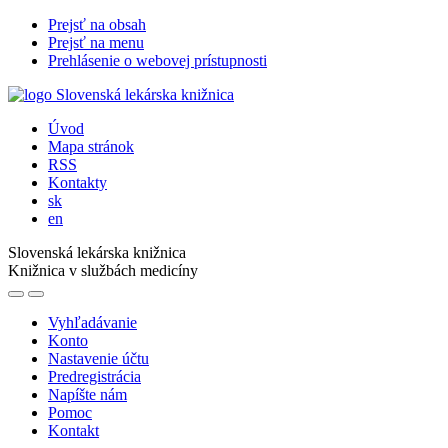
Prejsť na obsah
Prejsť na menu
Prehlásenie o webovej prístupnosti
Úvod
Mapa stránok
RSS
Kontakty
sk
en
Slovenská lekárska knižnica
Knižnica v službách medicíny
Vyhľadávanie
Konto
Nastavenie účtu
Predregistrácia
Napíšte nám
Pomoc
Kontakt