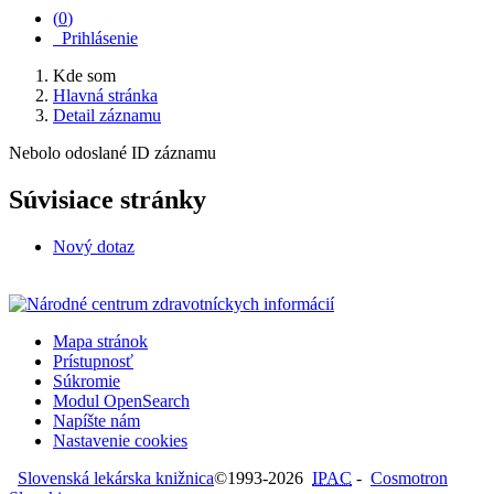
(
0
)
Prihlásenie
Kde som
Hlavná stránka
Detail záznamu
Nebolo odoslané ID záznamu
Súvisiace stránky
Nový dotaz
Mapa stránok
Prístupnosť
Súkromie
Modul OpenSearch
Napíšte nám
Nastavenie cookies
Slovenská lekárska knižnica
©1993-2026
IPAC
-
Cosmotron