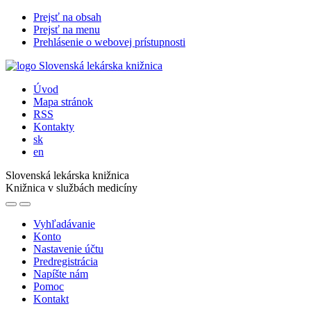
Prejsť na obsah
Prejsť na menu
Prehlásenie o webovej prístupnosti
Úvod
Mapa stránok
RSS
Kontakty
sk
en
Slovenská lekárska knižnica
Knižnica v službách medicíny
Vyhľadávanie
Konto
Nastavenie účtu
Predregistrácia
Napíšte nám
Pomoc
Kontakt