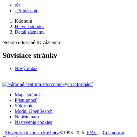
(
0
)
Prihlásenie
Kde som
Hlavná stránka
Detail záznamu
Nebolo odoslané ID záznamu
Súvisiace stránky
Nový dotaz
Mapa stránok
Prístupnosť
Súkromie
Modul OpenSearch
Napíšte nám
Nastavenie cookies
Slovenská lekárska knižnica
©1993-2026
IPAC
-
Cosmotron