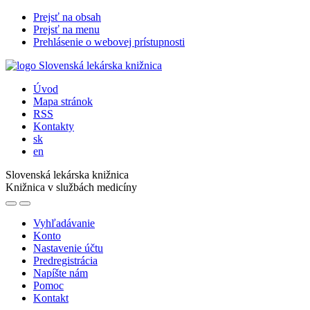
Prejsť na obsah
Prejsť na menu
Prehlásenie o webovej prístupnosti
Úvod
Mapa stránok
RSS
Kontakty
sk
en
Slovenská lekárska knižnica
Knižnica v službách medicíny
Vyhľadávanie
Konto
Nastavenie účtu
Predregistrácia
Napíšte nám
Pomoc
Kontakt