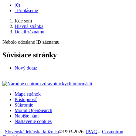
(
0
)
Prihlásenie
Kde som
Hlavná stránka
Detail záznamu
Nebolo odoslané ID záznamu
Súvisiace stránky
Nový dotaz
Mapa stránok
Prístupnosť
Súkromie
Modul OpenSearch
Napíšte nám
Nastavenie cookies
Slovenská lekárska knižnica
©1993-2026
IPAC
-
Cosmotron