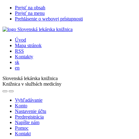
Prejsť na obsah
Prejsť na menu
Prehlásenie o webovej prístupnosti
Úvod
Mapa stránok
RSS
Kontakty
sk
en
Slovenská lekárska knižnica
Knižnica v službách medicíny
Vyhľadávanie
Konto
Nastavenie účtu
Predregistrácia
Napíšte nám
Pomoc
Kontakt