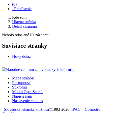
(
0
)
Prihlásenie
Kde som
Hlavná stránka
Detail záznamu
Nebolo odoslané ID záznamu
Súvisiace stránky
Nový dotaz
Mapa stránok
Prístupnosť
Súkromie
Modul OpenSearch
Napíšte nám
Nastavenie cookies
Slovenská lekárska knižnica
©1993-2026
IPAC
-
Cosmotron