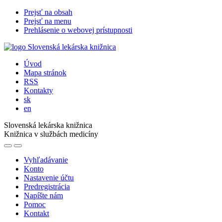
Prejsť na obsah
Prejsť na menu
Prehlásenie o webovej prístupnosti
Úvod
Mapa stránok
RSS
Kontakty
sk
en
Slovenská lekárska knižnica
Knižnica v službách medicíny
Vyhľadávanie
Konto
Nastavenie účtu
Predregistrácia
Napíšte nám
Pomoc
Kontakt