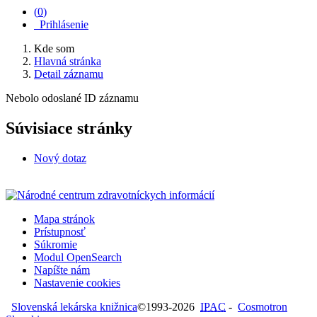
(
0
)
Prihlásenie
Kde som
Hlavná stránka
Detail záznamu
Nebolo odoslané ID záznamu
Súvisiace stránky
Nový dotaz
Mapa stránok
Prístupnosť
Súkromie
Modul OpenSearch
Napíšte nám
Nastavenie cookies
Slovenská lekárska knižnica
©1993-2026
IPAC
-
Cosmotron