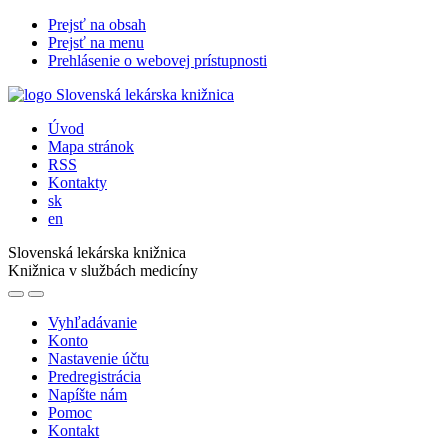
Prejsť na obsah
Prejsť na menu
Prehlásenie o webovej prístupnosti
Úvod
Mapa stránok
RSS
Kontakty
sk
en
Slovenská lekárska knižnica
Knižnica v službách medicíny
Vyhľadávanie
Konto
Nastavenie účtu
Predregistrácia
Napíšte nám
Pomoc
Kontakt