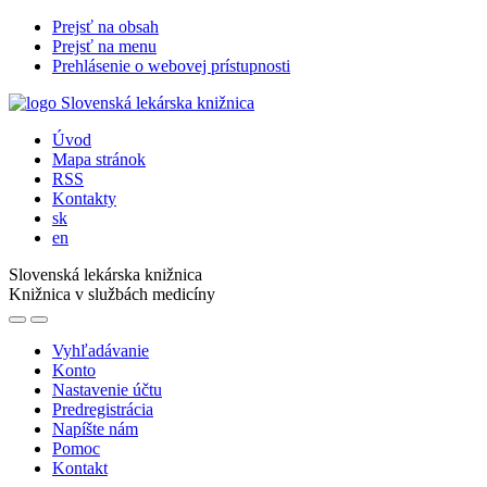
Prejsť na obsah
Prejsť na menu
Prehlásenie o webovej prístupnosti
Úvod
Mapa stránok
RSS
Kontakty
sk
en
Slovenská lekárska knižnica
Knižnica v službách medicíny
Vyhľadávanie
Konto
Nastavenie účtu
Predregistrácia
Napíšte nám
Pomoc
Kontakt