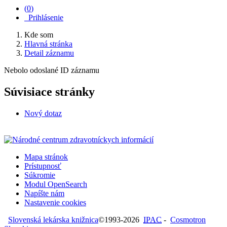
(
0
)
Prihlásenie
Kde som
Hlavná stránka
Detail záznamu
Nebolo odoslané ID záznamu
Súvisiace stránky
Nový dotaz
Mapa stránok
Prístupnosť
Súkromie
Modul OpenSearch
Napíšte nám
Nastavenie cookies
Slovenská lekárska knižnica
©1993-2026
IPAC
-
Cosmotron