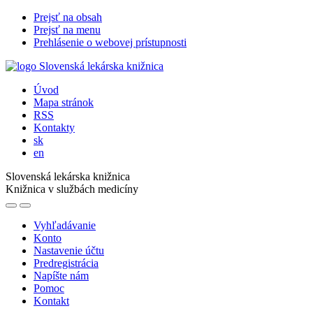
Prejsť na obsah
Prejsť na menu
Prehlásenie o webovej prístupnosti
Úvod
Mapa stránok
RSS
Kontakty
sk
en
Slovenská lekárska knižnica
Knižnica v službách medicíny
Vyhľadávanie
Konto
Nastavenie účtu
Predregistrácia
Napíšte nám
Pomoc
Kontakt