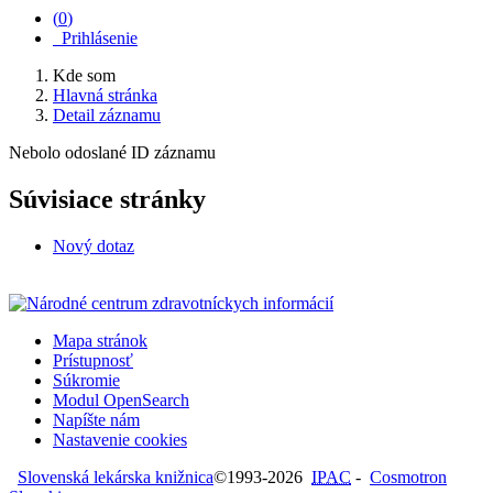
(
0
)
Prihlásenie
Kde som
Hlavná stránka
Detail záznamu
Nebolo odoslané ID záznamu
Súvisiace stránky
Nový dotaz
Mapa stránok
Prístupnosť
Súkromie
Modul OpenSearch
Napíšte nám
Nastavenie cookies
Slovenská lekárska knižnica
©1993-2026
IPAC
-
Cosmotron