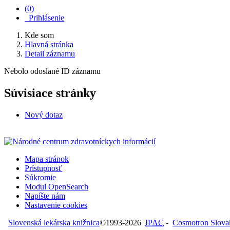
(
0
)
Prihlásenie
Kde som
Hlavná stránka
Detail záznamu
Nebolo odoslané ID záznamu
Súvisiace stránky
Nový dotaz
Mapa stránok
Prístupnosť
Súkromie
Modul OpenSearch
Napíšte nám
Nastavenie cookies
Slovenská lekárska knižnica
©1993-2026
IPAC
-
Cosmotron Slovaki