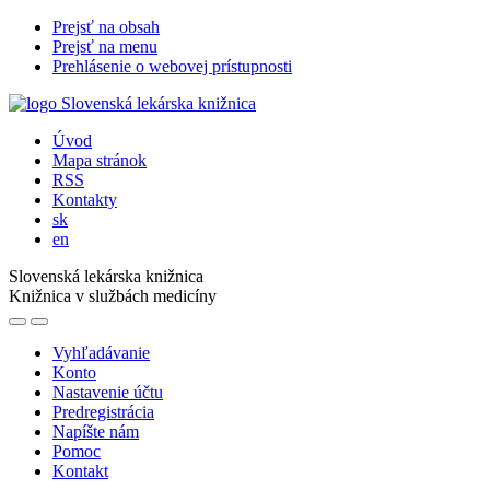
Prejsť na obsah
Prejsť na menu
Prehlásenie o webovej prístupnosti
Úvod
Mapa stránok
RSS
Kontakty
sk
en
Slovenská lekárska knižnica
Knižnica v službách medicíny
Vyhľadávanie
Konto
Nastavenie účtu
Predregistrácia
Napíšte nám
Pomoc
Kontakt