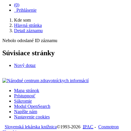
(
0
)
Prihlásenie
Kde som
Hlavná stránka
Detail záznamu
Nebolo odoslané ID záznamu
Súvisiace stránky
Nový dotaz
Mapa stránok
Prístupnosť
Súkromie
Modul OpenSearch
Napíšte nám
Nastavenie cookies
Slovenská lekárska knižnica
©1993-2026
IPAC
-
Cosmotron