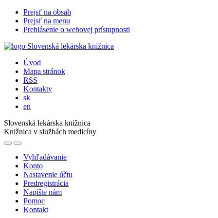
Prejsť na obsah
Prejsť na menu
Prehlásenie o webovej prístupnosti
Úvod
Mapa stránok
RSS
Kontakty
sk
en
Slovenská lekárska knižnica
Knižnica v službách medicíny
Vyhľadávanie
Konto
Nastavenie účtu
Predregistrácia
Napíšte nám
Pomoc
Kontakt