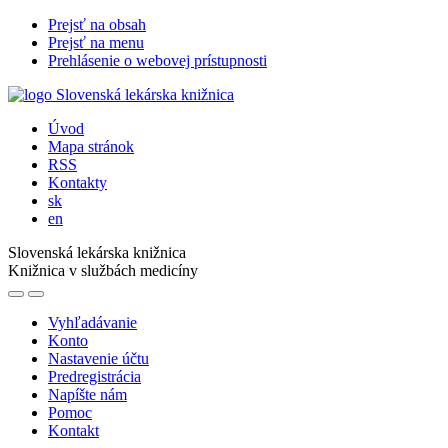
Prejsť na obsah
Prejsť na menu
Prehlásenie o webovej prístupnosti
Úvod
Mapa stránok
RSS
Kontakty
sk
en
Slovenská lekárska knižnica
Knižnica v službách medicíny
Vyhľadávanie
Konto
Nastavenie účtu
Predregistrácia
Napíšte nám
Pomoc
Kontakt