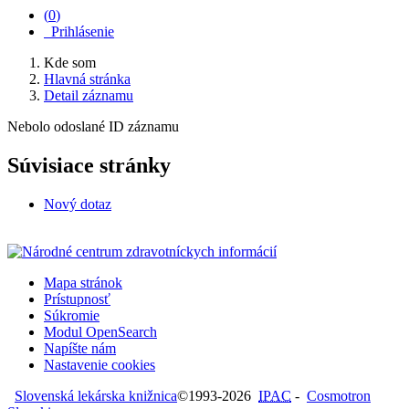
(
0
)
Prihlásenie
Kde som
Hlavná stránka
Detail záznamu
Nebolo odoslané ID záznamu
Súvisiace stránky
Nový dotaz
Mapa stránok
Prístupnosť
Súkromie
Modul OpenSearch
Napíšte nám
Nastavenie cookies
Slovenská lekárska knižnica
©1993-2026
IPAC
-
Cosmotron