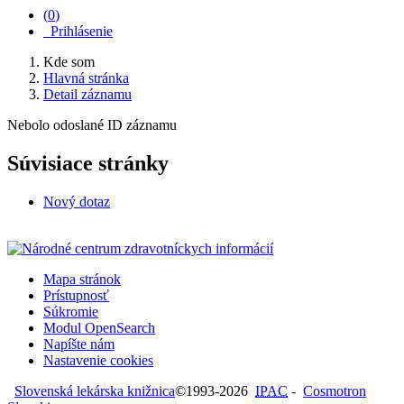
(
0
)
Prihlásenie
Kde som
Hlavná stránka
Detail záznamu
Nebolo odoslané ID záznamu
Súvisiace stránky
Nový dotaz
Mapa stránok
Prístupnosť
Súkromie
Modul OpenSearch
Napíšte nám
Nastavenie cookies
Slovenská lekárska knižnica
©1993-2026
IPAC
-
Cosmotron