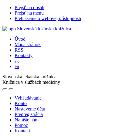
Prejsť na obsah
Prejsť na menu
Prehlásenie o webovej prístupnosti
Úvod
Mapa stránok
RSS
Kontakty
sk
en
Slovenská lekárska knižnica
Knižnica v službách medicíny
Vyhľadávanie
Konto
Nastavenie účtu
Predregistrácia
Napíšte nám
Pomoc
Kontakt