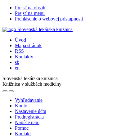
Prejsť na obsah
Prejsť na menu
Prehlásenie o webovej prístupnosti
Úvod
Mapa stránok
RSS
Kontakty
sk
en
Slovenská lekárska knižnica
Knižnica v službách medicíny
Vyhľadávanie
Konto
Nastavenie účtu
Predregistrácia
Napíšte nám
Pomoc
Kontakt