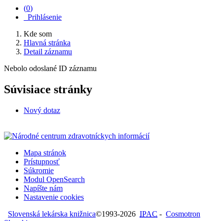
(
0
)
Prihlásenie
Kde som
Hlavná stránka
Detail záznamu
Nebolo odoslané ID záznamu
Súvisiace stránky
Nový dotaz
Mapa stránok
Prístupnosť
Súkromie
Modul OpenSearch
Napíšte nám
Nastavenie cookies
Slovenská lekárska knižnica
©1993-2026
IPAC
-
Cosmotron