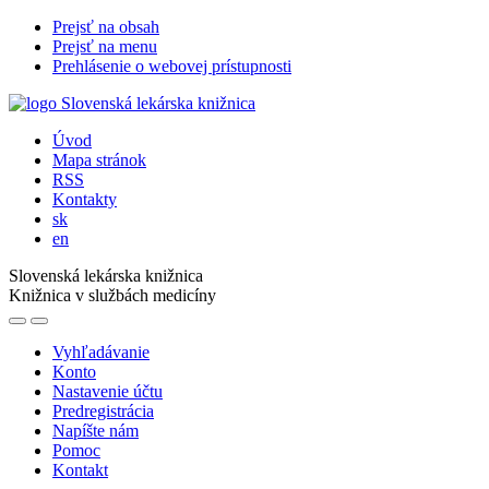
Prejsť na obsah
Prejsť na menu
Prehlásenie o webovej prístupnosti
Úvod
Mapa stránok
RSS
Kontakty
sk
en
Slovenská lekárska knižnica
Knižnica v službách medicíny
Vyhľadávanie
Konto
Nastavenie účtu
Predregistrácia
Napíšte nám
Pomoc
Kontakt