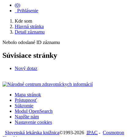
(
0
)
Prihlásenie
Kde som
Hlavná stránka
Detail záznamu
Nebolo odoslané ID záznamu
Súvisiace stránky
Nový dotaz
Mapa stránok
Prístupnosť
Súkromie
Modul OpenSearch
Napíšte nám
Nastavenie cookies
Slovenská lekárska knižnica
©1993-2026
IPAC
-
Cosmotron