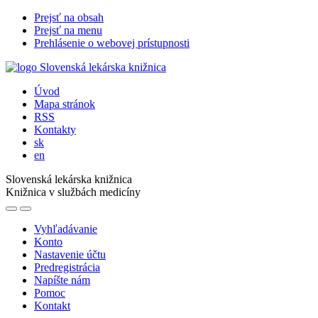
Prejsť na obsah
Prejsť na menu
Prehlásenie o webovej prístupnosti
Úvod
Mapa stránok
RSS
Kontakty
sk
en
Slovenská lekárska knižnica
Knižnica v službách medicíny
Vyhľadávanie
Konto
Nastavenie účtu
Predregistrácia
Napíšte nám
Pomoc
Kontakt