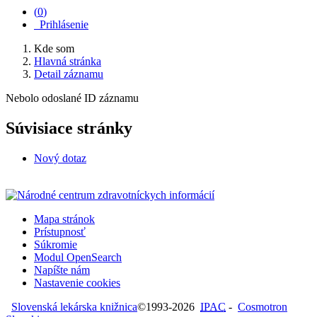
(
0
)
Prihlásenie
Kde som
Hlavná stránka
Detail záznamu
Nebolo odoslané ID záznamu
Súvisiace stránky
Nový dotaz
Mapa stránok
Prístupnosť
Súkromie
Modul OpenSearch
Napíšte nám
Nastavenie cookies
Slovenská lekárska knižnica
©1993-2026
IPAC
-
Cosmotron