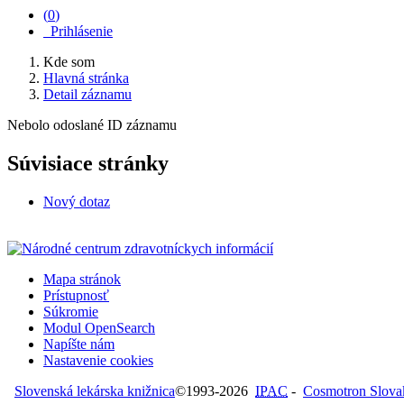
(
0
)
Prihlásenie
Kde som
Hlavná stránka
Detail záznamu
Nebolo odoslané ID záznamu
Súvisiace stránky
Nový dotaz
Mapa stránok
Prístupnosť
Súkromie
Modul OpenSearch
Napíšte nám
Nastavenie cookies
Slovenská lekárska knižnica
©1993-2026
IPAC
-
Cosmotron Slovaki