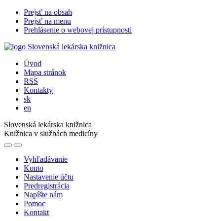
Prejsť na obsah
Prejsť na menu
Prehlásenie o webovej prístupnosti
Úvod
Mapa stránok
RSS
Kontakty
sk
en
Slovenská lekárska knižnica
Knižnica v službách medicíny
Vyhľadávanie
Konto
Nastavenie účtu
Predregistrácia
Napíšte nám
Pomoc
Kontakt