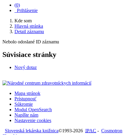
(
0
)
Prihlásenie
Kde som
Hlavná stránka
Detail záznamu
Nebolo odoslané ID záznamu
Súvisiace stránky
Nový dotaz
Mapa stránok
Prístupnosť
Súkromie
Modul OpenSearch
Napíšte nám
Nastavenie cookies
Slovenská lekárska knižnica
©1993-2026
IPAC
-
Cosmotron