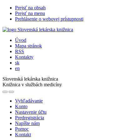
Prejsť na obsah
Prejsť na menu
Prehlásenie o webovej prístupnosti
Úvod
Mapa stránok
RSS
Kontakty
sk
en
Slovenská lekárska knižnica
Knižnica v službách medicíny
Vyhľadávanie
Konto
Nastavenie účtu
Predregistrácia
Napíšte nám
Pomoc
Kontakt