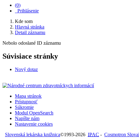
(
0
)
Prihlásenie
Kde som
Hlavná stránka
Detail záznamu
Nebolo odoslané ID záznamu
Súvisiace stránky
Nový dotaz
Mapa stránok
Prístupnosť
Súkromie
Modul OpenSearch
Napíšte nám
Nastavenie cookies
Slovenská lekárska knižnica
©1993-2026
IPAC
-
Cosmotron Slovaki