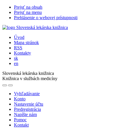
Prejsť na obsah
Prejsť na menu
Prehlásenie o webovej prístupnosti
Úvod
Mapa stránok
RSS
Kontakty
sk
en
Slovenská lekárska knižnica
Knižnica v službách medicíny
Vyhľadávanie
Konto
Nastavenie účtu
Predregistrácia
Napíšte nám
Pomoc
Kontakt