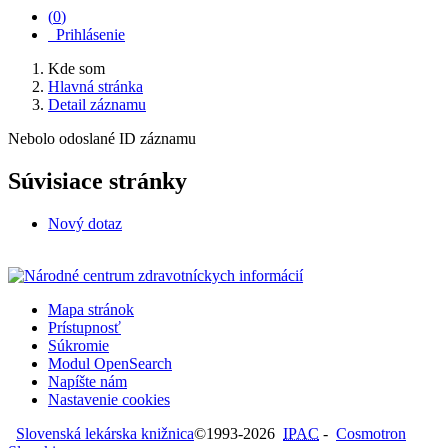
(
0
)
Prihlásenie
Kde som
Hlavná stránka
Detail záznamu
Nebolo odoslané ID záznamu
Súvisiace stránky
Nový dotaz
Mapa stránok
Prístupnosť
Súkromie
Modul OpenSearch
Napíšte nám
Nastavenie cookies
Slovenská lekárska knižnica
©1993-2026
IPAC
-
Cosmotron