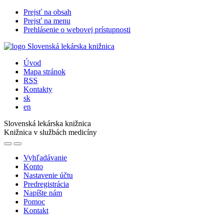
Prejsť na obsah
Prejsť na menu
Prehlásenie o webovej prístupnosti
Úvod
Mapa stránok
RSS
Kontakty
sk
en
Slovenská lekárska knižnica
Knižnica v službách medicíny
Vyhľadávanie
Konto
Nastavenie účtu
Predregistrácia
Napíšte nám
Pomoc
Kontakt