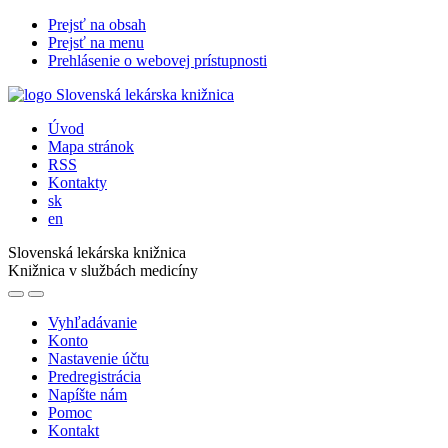
Prejsť na obsah
Prejsť na menu
Prehlásenie o webovej prístupnosti
Úvod
Mapa stránok
RSS
Kontakty
sk
en
Slovenská lekárska knižnica
Knižnica v službách medicíny
Vyhľadávanie
Konto
Nastavenie účtu
Predregistrácia
Napíšte nám
Pomoc
Kontakt