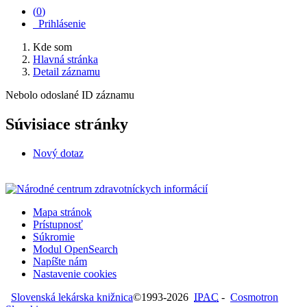
(
0
)
Prihlásenie
Kde som
Hlavná stránka
Detail záznamu
Nebolo odoslané ID záznamu
Súvisiace stránky
Nový dotaz
Mapa stránok
Prístupnosť
Súkromie
Modul OpenSearch
Napíšte nám
Nastavenie cookies
Slovenská lekárska knižnica
©1993-2026
IPAC
-
Cosmotron