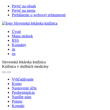
Prejsť na obsah
Prejsť na menu
Prehlásenie o webovej prístupnosti
Úvod
Mapa stránok
RSS
Kontakty
sk
en
Slovenská lekárska knižnica
Knižnica v službách medicíny
Vyhľadávanie
Konto
Nastavenie účtu
Predregistrácia
Napíšte nám
Pomoc
Kontakt