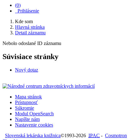
(
0
)
Prihlásenie
Kde som
Hlavná stránka
Detail záznamu
Nebolo odoslané ID záznamu
Súvisiace stránky
Nový dotaz
Mapa stránok
Prístupnosť
Súkromie
Modul OpenSearch
Napíšte nám
Nastavenie cookies
Slovenská lekárska knižnica
©1993-2026
IPAC
-
Cosmotron