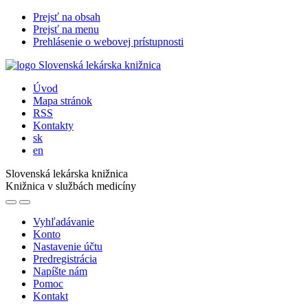
Prejsť na obsah
Prejsť na menu
Prehlásenie o webovej prístupnosti
Úvod
Mapa stránok
RSS
Kontakty
sk
en
Slovenská lekárska knižnica
Knižnica v službách medicíny
Vyhľadávanie
Konto
Nastavenie účtu
Predregistrácia
Napíšte nám
Pomoc
Kontakt