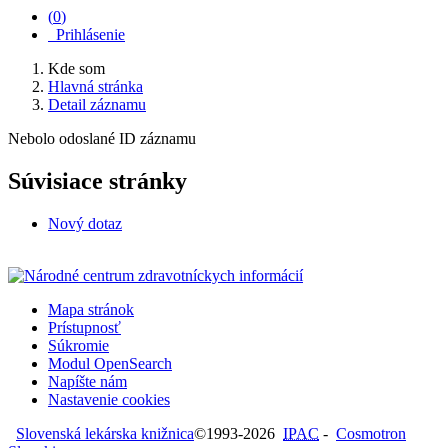
(
0
)
Prihlásenie
Kde som
Hlavná stránka
Detail záznamu
Nebolo odoslané ID záznamu
Súvisiace stránky
Nový dotaz
Mapa stránok
Prístupnosť
Súkromie
Modul OpenSearch
Napíšte nám
Nastavenie cookies
Slovenská lekárska knižnica
©1993-2026
IPAC
-
Cosmotron