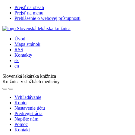
Prejsť na obsah
Prejsť na menu
Prehlásenie o webovej prístupnosti
Úvod
Mapa stránok
RSS
Kontakty
sk
en
Slovenská lekárska knižnica
Knižnica v službách medicíny
Vyhľadávanie
Konto
Nastavenie účtu
Predregistrácia
Napíšte nám
Pomoc
Kontakt