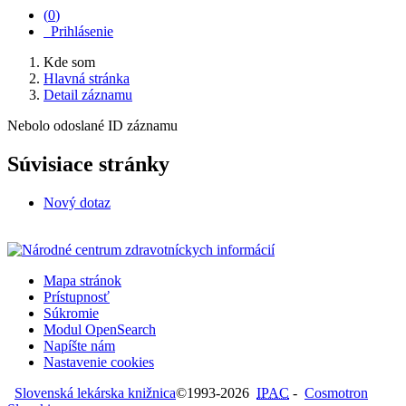
(
0
)
Prihlásenie
Kde som
Hlavná stránka
Detail záznamu
Nebolo odoslané ID záznamu
Súvisiace stránky
Nový dotaz
Mapa stránok
Prístupnosť
Súkromie
Modul OpenSearch
Napíšte nám
Nastavenie cookies
Slovenská lekárska knižnica
©1993-2026
IPAC
-
Cosmotron