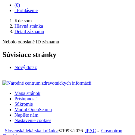
(
0
)
Prihlásenie
Kde som
Hlavná stránka
Detail záznamu
Nebolo odoslané ID záznamu
Súvisiace stránky
Nový dotaz
Mapa stránok
Prístupnosť
Súkromie
Modul OpenSearch
Napíšte nám
Nastavenie cookies
Slovenská lekárska knižnica
©1993-2026
IPAC
-
Cosmotron