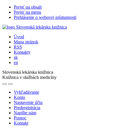
Prejsť na obsah
Prejsť na menu
Prehlásenie o webovej prístupnosti
Úvod
Mapa stránok
RSS
Kontakty
sk
en
Slovenská lekárska knižnica
Knižnica v službách medicíny
Vyhľadávanie
Konto
Nastavenie účtu
Predregistrácia
Napíšte nám
Pomoc
Kontakt