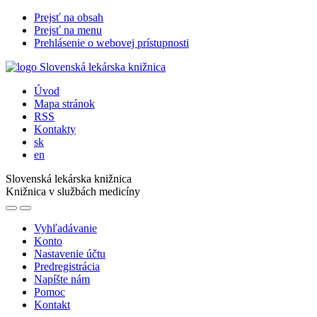
Prejsť na obsah
Prejsť na menu
Prehlásenie o webovej prístupnosti
Úvod
Mapa stránok
RSS
Kontakty
sk
en
Slovenská lekárska knižnica
Knižnica v službách medicíny
Vyhľadávanie
Konto
Nastavenie účtu
Predregistrácia
Napíšte nám
Pomoc
Kontakt