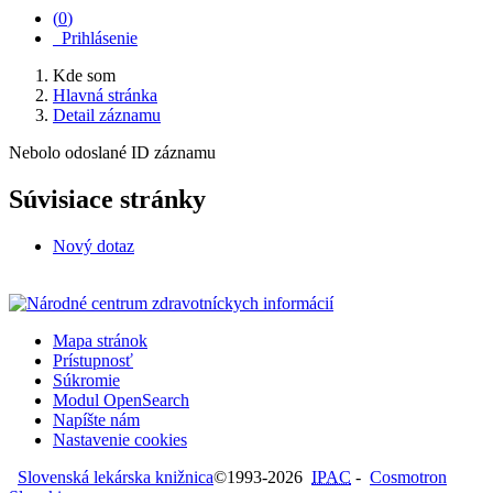
(
0
)
Prihlásenie
Kde som
Hlavná stránka
Detail záznamu
Nebolo odoslané ID záznamu
Súvisiace stránky
Nový dotaz
Mapa stránok
Prístupnosť
Súkromie
Modul OpenSearch
Napíšte nám
Nastavenie cookies
Slovenská lekárska knižnica
©1993-2026
IPAC
-
Cosmotron