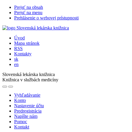
Prejsť na obsah
Prejsť na menu
Prehlásenie o webovej prístupnosti
Úvod
Mapa stránok
RSS
Kontakty
sk
en
Slovenská lekárska knižnica
Knižnica v službách medicíny
Vyhľadávanie
Konto
Nastavenie účtu
Predregistrácia
Napíšte nám
Pomoc
Kontakt