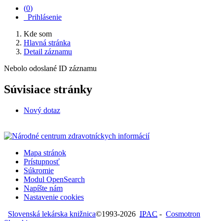
(
0
)
Prihlásenie
Kde som
Hlavná stránka
Detail záznamu
Nebolo odoslané ID záznamu
Súvisiace stránky
Nový dotaz
Mapa stránok
Prístupnosť
Súkromie
Modul OpenSearch
Napíšte nám
Nastavenie cookies
Slovenská lekárska knižnica
©1993-2026
IPAC
-
Cosmotron