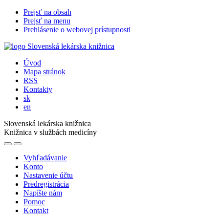
Prejsť na obsah
Prejsť na menu
Prehlásenie o webovej prístupnosti
Úvod
Mapa stránok
RSS
Kontakty
sk
en
Slovenská lekárska knižnica
Knižnica v službách medicíny
Vyhľadávanie
Konto
Nastavenie účtu
Predregistrácia
Napíšte nám
Pomoc
Kontakt