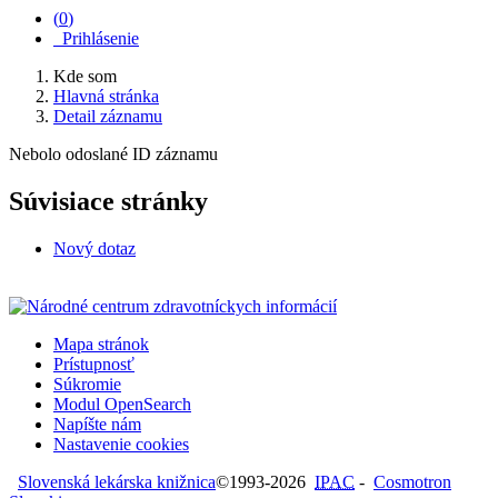
(
0
)
Prihlásenie
Kde som
Hlavná stránka
Detail záznamu
Nebolo odoslané ID záznamu
Súvisiace stránky
Nový dotaz
Mapa stránok
Prístupnosť
Súkromie
Modul OpenSearch
Napíšte nám
Nastavenie cookies
Slovenská lekárska knižnica
©1993-2026
IPAC
-
Cosmotron